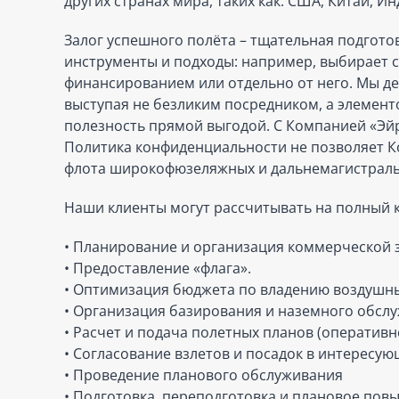
других странах мира, таких как: США, Китай, Ин
Залог успешного полёта – тщательная подготов
инструменты и подходы: например, выбирает с
финансированием или отдельно от него. Мы д
выступая не безликим посредником, а элемент
полезность прямой выгодой. С Компанией «Эйрк
Политика конфиденциальности не позволяет К
флота широкофюзеляжных и дальнемагистральны
Наши клиенты могут рассчитывать на полный к
• Планирование и организация коммерческой з
• Предоставление «флага».
• Оптимизация бюджета по владению воздушны
• Организация базирования и наземного обслу
• Расчет и подача полетных планов (оперативн
• Согласование взлетов и посадок в интересую
• Проведение планового обслуживания
• Подготовка, переподготовка и плановое пов