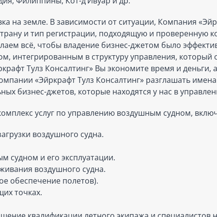
дия, Филиппины, Кот-д’Ивуар и др.
ка на земле. В зависимости от ситуации, Компания «Эйр
трану и тип регистрации, подходящую и проверенную ко
елаем всё, чтобы владение бизнес-джетом было эффект
ом, интегрированным в структуру управления, который
рафт Тулз Консалтинг» Вы экономите время и деньги, а 
омпании «Эйркрафт Тулз Консалтинг» разглашать имена
х бизнес-джетов, которые находятся у нас в управлен
омплекс услуг по управлению воздушным судном, включа
агрузки воздушного судна.
м судном и его эксплуатации.
живания воздушного судна.
ое обеспечение полетов).
щих точках.
ышение квалификации летного экипажа и специалистов 